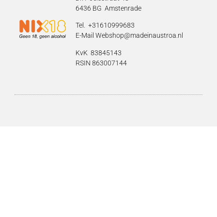
6436 BG Amstenrade
Tel. +31610999683
E-Mail Webshop@madeinaustroa.nl
KvK
83845143
RSIN 863007144