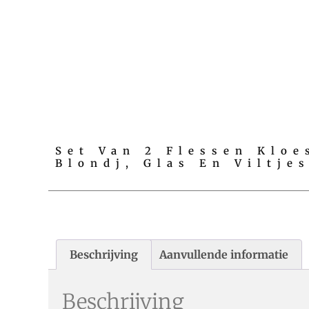
Set Van 2 Flessen Kloe
Blondj, Glas En Viltje
Beschrijving
Aanvullende informatie
Beschrijving