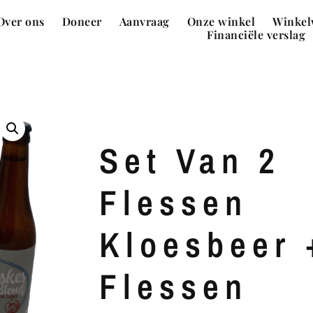
Over ons
Doneer
Aanvraag
Onze winkel
Winkel
Financiële verslag
Set Van 2
Flessen
Kloesbeer 
Flessen