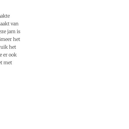
aakte
aakt van
eze jam is
 Smeer het
ruik het
e er ook
et met