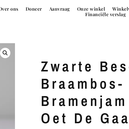
Over ons
Doneer
Aanvraag
Onze winkel
Winkel
Financiële verslag
Zwarte Bes
Braambos-
Bramenjam
Oet De Ga